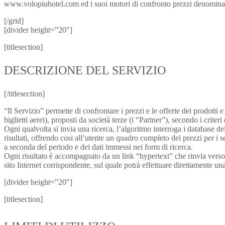
www.volopiuhotel.com ed i suoi motori di confronto prezzi denominati 
[/grid]
[divider height=”20″]
[titlesection]
DESCRIZIONE DEL SERVIZIO
[/titlesection]
“Il Servizio” permette di confrontare i prezzi e le offerte dei prodotti 
biglietti aerei), proposti da società terze (i “Partner”), secondo i crite
Ogni qualvolta si invia una ricerca, l’algoritmo interroga i database d
risultati, offrendo cosi all’utente un quadro completo dei prezzi per i s
a seconda del periodo e dei dati immessi nei form di ricerca.
Ogni risultato è accompagnato da un link “hypertext” che rinvia verso il 
sito Internet corrispondente, sul quale potrà effettuare direttamente una
[divider height=”20″]
[titlesection]