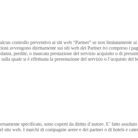
lcun controllo preventivo ai siti web “Partner” se non limitatamente ai 
stazioni avvengono direttamente sui siti web dei Partner ivi compreso i pa
danni, perdite, o mancata prestazione del servizio acquisito o di presunti
sulla quale si è effettuata la prenotazione del servizio o l’acquisto del b
ersamente specificato, sono coperti da diritto d’autore. E’ fatto assoluto
del sito web. I marchi di compagnie aeree e dei partner o di hotels e cate