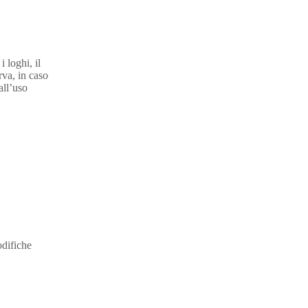
i loghi, il
rva, in caso
all’uso
odifiche