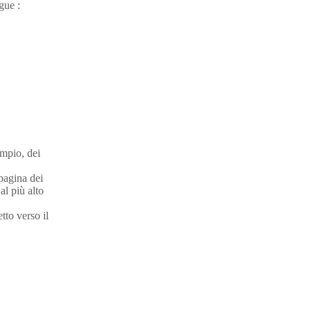
gue :
empio, dei
 pagina dei
al più alto
tto verso il