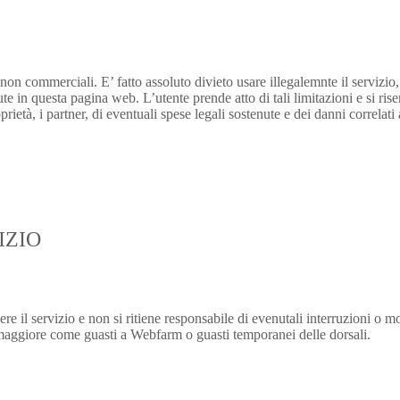
 non commerciali. E’ fatto assoluto divieto usare illegalemnte il servizio, 
ute in questa pagina web. L’utente prende atto di tali limitazioni e si rise
oprietà, i partner, di eventuali spese legali sostenute e dei danni correlati 
IZIO
l servizio e non si ritiene responsabile di evenutali interruzioni o m
a maggiore come guasti a Webfarm o guasti temporanei delle dorsali.