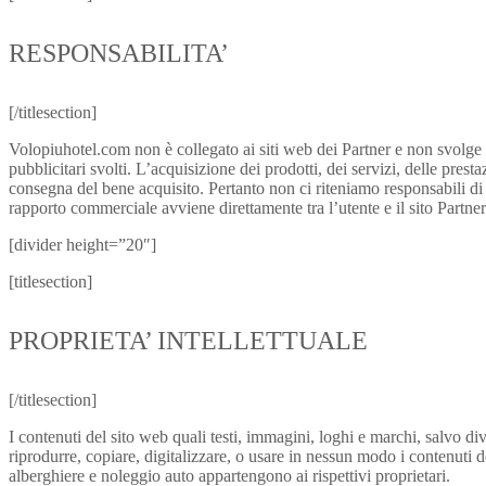
RESPONSABILITA’
[/titlesection]
Volopiuhotel.com non è collegato ai siti web dei Partner e non svolge a
pubblicitari svolti. L’acquisizione dei prodotti, dei servizi, delle pre
consegna del bene acquisito. Pertanto non ci riteniamo responsabili di 
rapporto commerciale avviene direttamente tra l’utente e il sito Partner 
[divider height=”20″]
[titlesection]
PROPRIETA’ INTELLETTUALE
[/titlesection]
I contenuti del sito web quali testi, immagini, loghi e marchi, salvo div
riprodurre, copiare, digitalizzare, o usare in nessun modo i contenuti 
alberghiere e noleggio auto appartengono ai rispettivi proprietari.