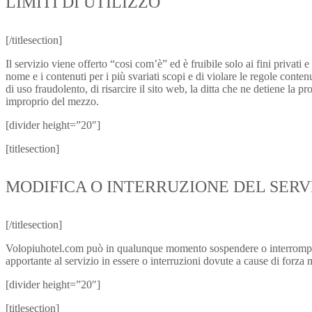
LIMITI DI UTILIZZO
[/titlesection]
Il servizio viene offerto “cosi com’è” ed è fruibile solo ai fini privati e
nome e i contenuti per i più svariati scopi e di violare le regole conten
di uso fraudolento, di risarcire il sito web, la ditta che ne detiene la pr
improprio del mezzo.
[divider height=”20″]
[titlesection]
MODIFICA O INTERRUZIONE DEL SERV
[/titlesection]
Volopiuhotel.com può in qualunque momento sospendere o interrompere i
apportante al servizio in essere o interruzioni dovute a cause di forz
[divider height=”20″]
[titlesection]