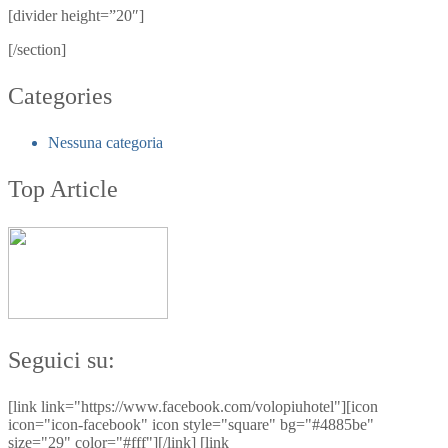
[divider height=”20″]
[/section]
Categories
Nessuna categoria
Top Article
Seguici su:
[link link="https://www.facebook.com/volopiuhotel"][icon
icon="icon-facebook" icon style="square" bg="#4885be"
size="29" color="#fff"][/link] [link