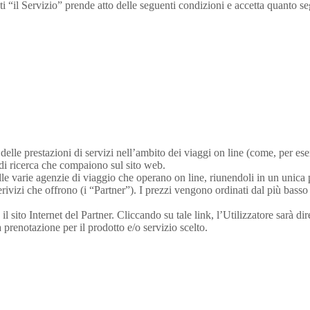
“il Servizio” prende atto delle seguenti condizioni e accetta quanto se
e delle prestazioni di servizi nell’ambito dei viaggi on line (come, per es
ri di ricerca che compaiono sul sito web.
elle varie agenzie di viaggio che operano on line, riunendoli in un unica
erivizi che offrono (i “Partner”). I prezzi vengono ordinati dal più basso 
sito Internet del Partner. Cliccando su tale link, l’Utilizzatore sarà dire
 prenotazione per il prodotto e/o servizio scelto.