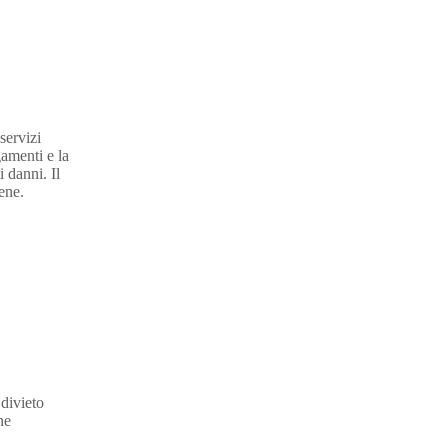
servizi
gamenti e la
 danni. Il
ene.
 divieto
ne